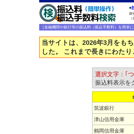
■
銀
（
［金融機関や銀行等の振込料（振込手数料）を簡単に
当サイトは、2026年3月を
した。 これまで長きにわた
選択文字：｢
振込料表示を
筑波銀行
津山信用金庫
鶴岡信用金庫