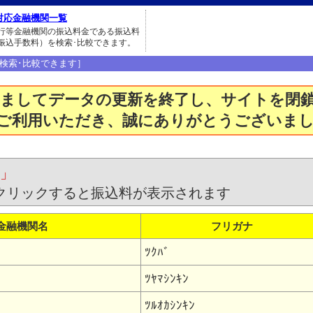
対応金融機関一覧
行等金融機関の振込料金である振込料
振込手数料）を検索･比較できます。
検索･比較できます］
もちましてデータの更新を終了し、サイトを
りご利用いただき、誠にありがとうございま
つ」
クリックすると振込料が表示されます
金融機関名
フリガナ
ﾂｸﾊﾞ
ﾂﾔﾏｼﾝｷﾝ
ﾂﾙｵｶｼﾝｷﾝ