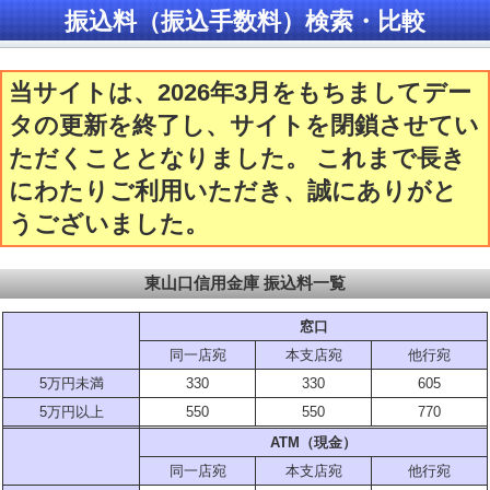
振込料（振込手数料）検索・比較
当サイトは、2026年3月をもちましてデー
タの更新を終了し、サイトを閉鎖させてい
ただくこととなりました。 これまで長き
にわたりご利用いただき、誠にありがと
うございました。
東山口信用金庫 振込料一覧
窓口
同一店宛
本支店宛
他行宛
5万円未満
330
330
605
5万円以上
550
550
770
ATM（現金）
同一店宛
本支店宛
他行宛