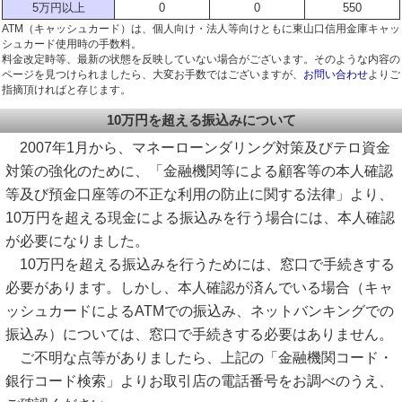
5万円以上
0
0
550
ATM（キャッシュカード）は、個人向け・法人等向けともに東山口信用金庫キャッ
シュカード使用時の手数料。
料金改定時等、最新の状態を反映していない場合がございます。そのような内容の
ページを見つけられましたら、大変お手数ではございますが、
お問い合わせ
よりご
指摘頂ければと存じます。
10万円を超える振込みについて
2007年1月から、マネーローンダリング対策及びテロ資金
対策の強化のために、「金融機関等による顧客等の本人確認
等及び預金口座等の不正な利用の防止に関する法律」より、
10万円を超える現金による振込みを行う場合には、本人確認
が必要になりました。
10万円を超える振込みを行うためには、窓口で手続きする
必要があります。しかし、本人確認が済んでいる場合（キャ
ッシュカードによるATMでの振込み、ネットバンキングでの
振込み）については、窓口で手続きする必要はありません。
ご不明な点等がありましたら、上記の「金融機関コード・
銀行コード検索」よりお取引店の電話番号をお調べのうえ、