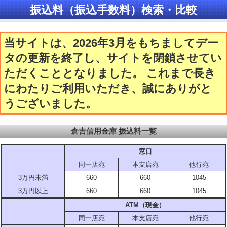
振込料（振込手数料）検索・比較
当サイトは、2026年3月をもちましてデー
タの更新を終了し、サイトを閉鎖させてい
ただくこととなりました。 これまで長き
にわたりご利用いただき、誠にありがと
うございました。
倉吉信用金庫 振込料一覧
窓口
同一店宛
本支店宛
他行宛
3万円未満
660
660
1045
3万円以上
660
660
1045
ATM（現金）
同一店宛
本支店宛
他行宛