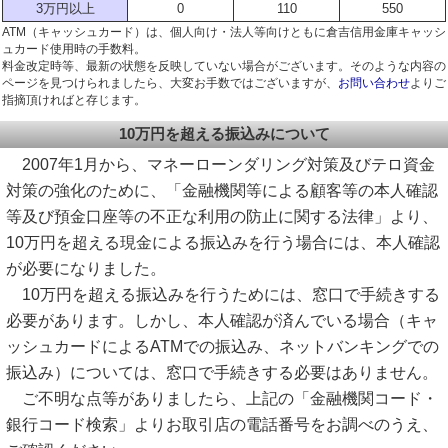
3万円以上
0
110
550
ATM（キャッシュカード）は、個人向け・法人等向けともに倉吉信用金庫キャッシ
ュカード使用時の手数料。
料金改定時等、最新の状態を反映していない場合がございます。そのような内容の
ページを見つけられましたら、大変お手数ではございますが、
お問い合わせ
よりご
指摘頂ければと存じます。
10万円を超える振込みについて
2007年1月から、マネーローンダリング対策及びテロ資金
対策の強化のために、「金融機関等による顧客等の本人確認
等及び預金口座等の不正な利用の防止に関する法律」より、
10万円を超える現金による振込みを行う場合には、本人確認
が必要になりました。
10万円を超える振込みを行うためには、窓口で手続きする
必要があります。しかし、本人確認が済んでいる場合（キャ
ッシュカードによるATMでの振込み、ネットバンキングでの
振込み）については、窓口で手続きする必要はありません。
ご不明な点等がありましたら、上記の「金融機関コード・
銀行コード検索」よりお取引店の電話番号をお調べのうえ、