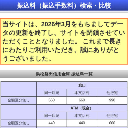
振込料（振込手数料）検索・比較
当サイトは、2026年3月をもちましてデー
タの更新を終了し、サイトを閉鎖させてい
ただくこととなりました。 これまで長き
にわたりご利用いただき、誠にありがと
うございました。
浜松磐田信用金庫 振込料一覧
窓口
同一店宛
本支店宛
他行宛
金額区分無し
660
660
990
ATM（現金）
同一店宛
本支店宛
他行宛
金額区分無し
440
440
660