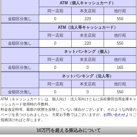
ATM（個人キャッシュカード）
同一店宛
本支店宛
他行宛
金額区分無し
0
220
550
ATM（法人等キャッシュカード）
同一店宛
本支店宛
他行宛
金額区分無し
0
220
550
ネットバンキング（個人）
同一店宛
本支店宛
他行宛
金額区分無し
0
0
165
ネットバンキング（法人等）
同一店宛
本支店宛
他行宛
金額区分無し
0
0
550
ATM（キャッシュカード）は、個人向け・法人等向けともに浜松磐田信用金庫キャ
ッシュカード使用時の手数料。
料金改定時等、最新の状態を反映していない場合がございます。そのような内容の
ページを見つけられましたら、大変お手数ではございますが、
お問い合わせ
よりご
指摘頂ければと存じます。
10万円を超える振込みについて