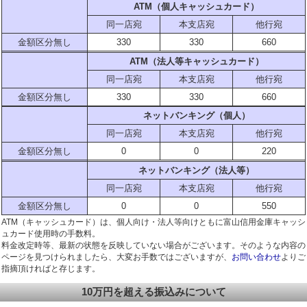
ATM（個人キャッシュカード）
同一店宛
本支店宛
他行宛
金額区分無し
330
330
660
ATM（法人等キャッシュカード）
同一店宛
本支店宛
他行宛
金額区分無し
330
330
660
ネットバンキング（個人）
同一店宛
本支店宛
他行宛
金額区分無し
0
0
220
ネットバンキング（法人等）
同一店宛
本支店宛
他行宛
金額区分無し
0
0
550
ATM（キャッシュカード）は、個人向け・法人等向けともに富山信用金庫キャッシ
ュカード使用時の手数料。
料金改定時等、最新の状態を反映していない場合がございます。そのような内容の
ページを見つけられましたら、大変お手数ではございますが、
お問い合わせ
よりご
指摘頂ければと存じます。
10万円を超える振込みについて