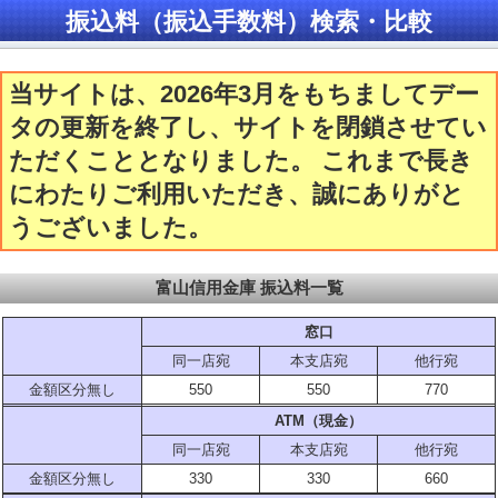
振込料（振込手数料）検索・比較
当サイトは、2026年3月をもちましてデー
タの更新を終了し、サイトを閉鎖させてい
ただくこととなりました。 これまで長き
にわたりご利用いただき、誠にありがと
うございました。
富山信用金庫 振込料一覧
窓口
同一店宛
本支店宛
他行宛
金額区分無し
550
550
770
ATM（現金）
同一店宛
本支店宛
他行宛
金額区分無し
330
330
660