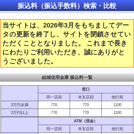
振込料（振込手数料）検索・比較
当サイトは、2026年3月をもちましてデー
タの更新を終了し、サイトを閉鎖させてい
ただくこととなりました。 これまで長き
にわたりご利用いただき、誠にありがと
うございました。
結城信用金庫 振込料一覧
窓口
同一店宛
本支店宛
他行宛
3万円未満
770
770
1100
3万円以上
770
770
1100
ATM（現金）
同一店宛
本支店宛
他行宛