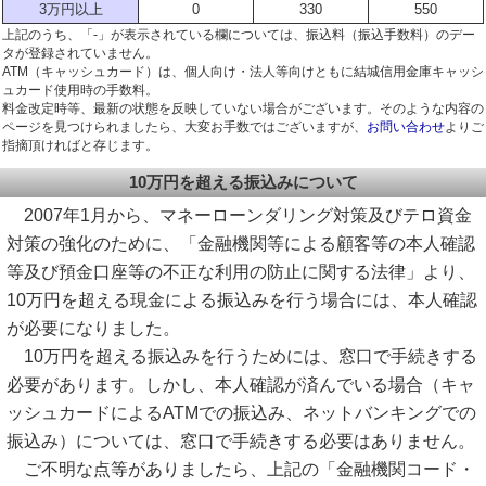
3万円以上
0
330
550
上記のうち、「-」が表示されている欄については、振込料（振込手数料）のデー
タが登録されていません。
ATM（キャッシュカード）は、個人向け・法人等向けともに結城信用金庫キャッシ
ュカード使用時の手数料。
料金改定時等、最新の状態を反映していない場合がございます。そのような内容の
ページを見つけられましたら、大変お手数ではございますが、
お問い合わせ
よりご
指摘頂ければと存じます。
10万円を超える振込みについて
2007年1月から、マネーローンダリング対策及びテロ資金
対策の強化のために、「金融機関等による顧客等の本人確認
等及び預金口座等の不正な利用の防止に関する法律」より、
10万円を超える現金による振込みを行う場合には、本人確認
が必要になりました。
10万円を超える振込みを行うためには、窓口で手続きする
必要があります。しかし、本人確認が済んでいる場合（キャ
ッシュカードによるATMでの振込み、ネットバンキングでの
振込み）については、窓口で手続きする必要はありません。
ご不明な点等がありましたら、上記の「金融機関コード・