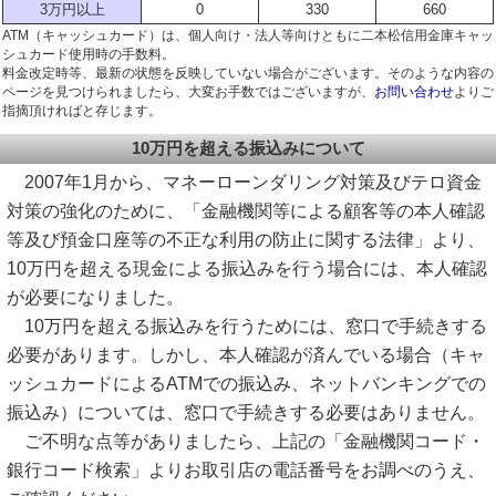
3万円以上
0
330
660
ATM（キャッシュカード）は、個人向け・法人等向けともに二本松信用金庫キャッ
シュカード使用時の手数料。
料金改定時等、最新の状態を反映していない場合がございます。そのような内容の
ページを見つけられましたら、大変お手数ではございますが、
お問い合わせ
よりご
指摘頂ければと存じます。
10万円を超える振込みについて
2007年1月から、マネーローンダリング対策及びテロ資金
対策の強化のために、「金融機関等による顧客等の本人確認
等及び預金口座等の不正な利用の防止に関する法律」より、
10万円を超える現金による振込みを行う場合には、本人確認
が必要になりました。
10万円を超える振込みを行うためには、窓口で手続きする
必要があります。しかし、本人確認が済んでいる場合（キャ
ッシュカードによるATMでの振込み、ネットバンキングでの
振込み）については、窓口で手続きする必要はありません。
ご不明な点等がありましたら、上記の「金融機関コード・
銀行コード検索」よりお取引店の電話番号をお調べのうえ、