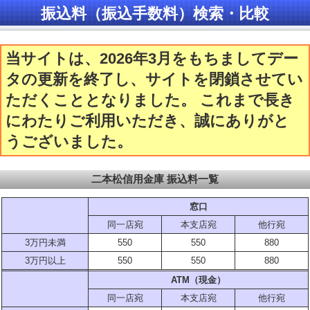
振込料（振込手数料）検索・比較
当サイトは、2026年3月をもちましてデー
タの更新を終了し、サイトを閉鎖させてい
ただくこととなりました。 これまで長き
にわたりご利用いただき、誠にありがと
うございました。
二本松信用金庫 振込料一覧
窓口
同一店宛
本支店宛
他行宛
3万円未満
550
550
880
3万円以上
550
550
880
ATM（現金）
同一店宛
本支店宛
他行宛