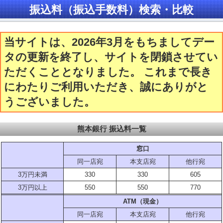
振込料（振込手数料）検索・比較
当サイトは、2026年3月をもちましてデー
タの更新を終了し、サイトを閉鎖させてい
ただくこととなりました。 これまで長き
にわたりご利用いただき、誠にありがと
うございました。
熊本銀行 振込料一覧
窓口
同一店宛
本支店宛
他行宛
3万円未満
330
330
605
3万円以上
550
550
770
ATM（現金）
同一店宛
本支店宛
他行宛