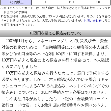
3万円以上
0
110
550
ATM（キャッシュカード）は、個人向け・法人等向けともに熊本銀行キャッシュカ
ード使用時の手数料。
料金改定時等、最新の状態を反映していない場合がございます。そのような内容の
ページを見つけられましたら、大変お手数ではございますが、
お問い合わせ
よりご
指摘頂ければと存じます。
10万円を超える振込みについて
2007年1月から、マネーローンダリング対策及びテロ資金
対策の強化のために、「金融機関等による顧客等の本人確認
等及び預金口座等の不正な利用の防止に関する法律」より、
10万円を超える現金による振込みを行う場合には、本人確認
が必要になりました。
10万円を超える振込みを行うためには、窓口で手続きする
必要があります。しかし、本人確認が済んでいる場合（キャ
ッシュカードによるATMでの振込み、ネットバンキングでの
振込み）については、窓口で手続きする必要はありません。
ご不明な点等がありましたら、上記の「金融機関コード・
銀行コード検索」よりお取引店の電話番号をお調べのうえ、