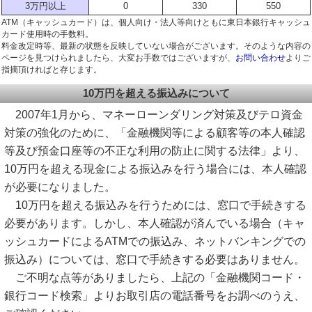
3万円以上
0
330
550
ATM（キャッシュカード）は、個人向け・法人等向けともに東日本銀行キャッシュ
カード使用時の手数料。
料金改定時等、最新の状態を反映していない場合がございます。そのような内容の
ページを見つけられましたら、大変お手数ではございますが、
お問い合わせ
よりご
指摘頂ければと存じます。
10万円を超える振込みについて
2007年1月から、マネーローンダリング対策及びテロ資金
対策の強化のために、「金融機関等による顧客等の本人確認
等及び預金口座等の不正な利用の防止に関する法律」より、
10万円を超える現金による振込みを行う場合には、本人確認
が必要になりました。
10万円を超える振込みを行うためには、窓口で手続きする
必要があります。しかし、本人確認が済んでいる場合（キャ
ッシュカードによるATMでの振込み、ネットバンキングでの
振込み）については、窓口で手続きする必要はありません。
ご不明な点等がありましたら、上記の「金融機関コード・
銀行コード検索」よりお取引店の電話番号をお調べのうえ、