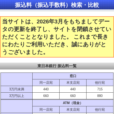
振込料（振込手数料）検索・比較
当サイトは、2026年3月をもちましてデー
タの更新を終了し、サイトを閉鎖させてい
ただくこととなりました。 これまで長き
にわたりご利用いただき、誠にありがと
うございました。
東日本銀行 振込料一覧
窓口
同一店宛
本支店宛
他行宛
3万円未満
440
440
715
3万円以上
660
660
880
ATM（現金）
同一店宛
本支店宛
他行宛