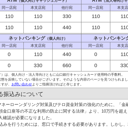
ATM
ATM
（個人向けキャッシュカード）
（法人等向けキ
同一店宛
本支店宛
他行宛
同一店宛
本支
110
110
330
110
11
110
110
440
110
11
ネットバンキング
ネットバンキン
（個人向け）
同一店宛
本支店宛
他行宛
同一店宛
本支
0
110
440
0
11
0
330
660
0
33
ード）は、個人向け・法人等向けともに山口銀行キャッシュカード使用時の手数料。
状態を反映していない場合がございます。そのような内容のページを見つけられまし
ますが、
お問い合わせ
よりご指摘頂ければと存じます。
える振込みについて
、マネーローンダリング対策及びテロ資金対策の強化のために、「金
預金口座等の不正な利用の防止に関する法律」より、10万円を超
人確認が必要になりました。
込みを行うためには、窓口で手続きする必要があります。しかし、