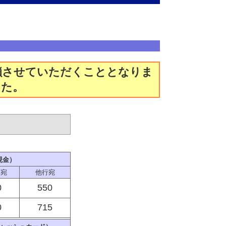
閉鎖させていただくこととなりま
した。
現金）
店宛
他行宛
0
550
0
715