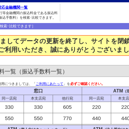
対応金融機関一覧
行等金融機関の振込料金である振込料
振込手数料）を検索･比較できます。
検索･比較できます］
もちましてデータの更新を終了し、サイトを
りご利用いただき、誠にありがとうございま
込料一覧（振込手数料一覧）
利用につきましては、「
ご利用にあたって
」を
必ずご確認ください。
窓口
ATM
（
同一店宛
本支店宛
他行宛
同一店宛
本支
330
330
605
220
22
550
550
770
440
44