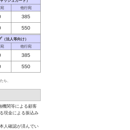
ャッシュカード）
店宛
他行宛
0
385
0
550
グ
（法人等向け）
店宛
他行宛
0
385
0
550
たら、
融機関等による顧客
える現金による振込み
本人確認が済んでい