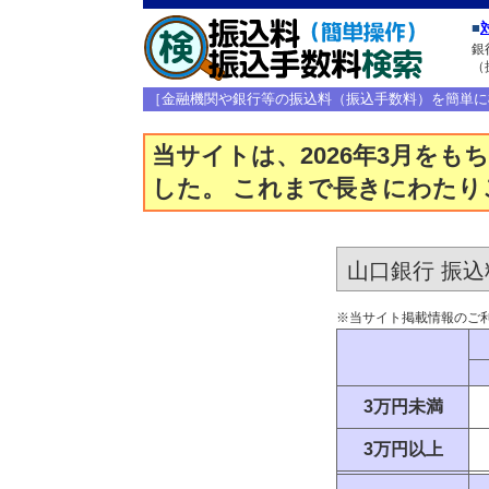
■
銀
（
［金融機関や銀行等の振込料（振込手数料）を簡単に
当サイトは、2026年3月を
した。 これまで長きにわた
山口銀行 振
※当サイト掲載情報のご
3万円未満
3万円以上