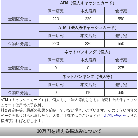
ATM（個人キャッシュカード）
同一店宛
本支店宛
他行宛
金額区分無し
220
220
550
ATM（法人等キャッシュカード）
同一店宛
本支店宛
他行宛
金額区分無し
220
220
550
ネットバンキング（個人）
同一店宛
本支店宛
他行宛
金額区分無し
0
0
275
ネットバンキング（法人等）
同一店宛
本支店宛
他行宛
金額区分無し
0
110
385
ATM（キャッシュカード）は、個人向け・法人等向けともに山梨中央銀行キャッシ
ュカード使用時の手数料。
料金改定時等、最新の状態を反映していない場合がございます。そのような内容の
ページを見つけられましたら、大変お手数ではございますが、
お問い合わせ
よりご
指摘頂ければと存じます。
10万円を超える振込みについて