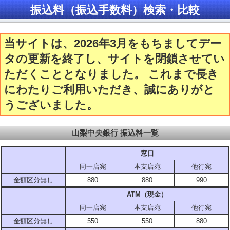
振込料（振込手数料）検索・比較
当サイトは、2026年3月をもちましてデー
タの更新を終了し、サイトを閉鎖させてい
ただくこととなりました。 これまで長き
にわたりご利用いただき、誠にありがと
うございました。
山梨中央銀行 振込料一覧
窓口
同一店宛
本支店宛
他行宛
金額区分無し
880
880
990
ATM（現金）
同一店宛
本支店宛
他行宛
金額区分無し
550
550
880