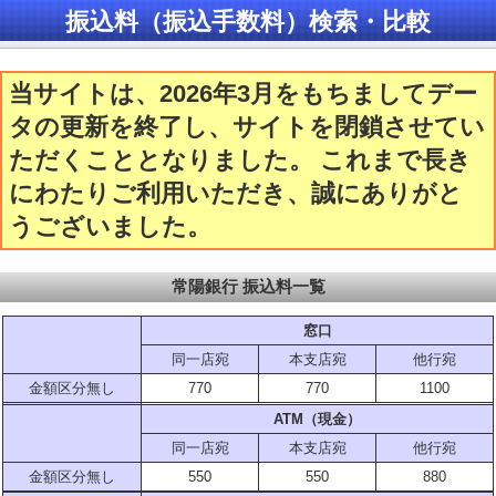
振込料（振込手数料）検索・比較
当サイトは、2026年3月をもちましてデー
タの更新を終了し、サイトを閉鎖させてい
ただくこととなりました。 これまで長き
にわたりご利用いただき、誠にありがと
うございました。
常陽銀行 振込料一覧
窓口
同一店宛
本支店宛
他行宛
金額区分無し
770
770
1100
ATM（現金）
同一店宛
本支店宛
他行宛
金額区分無し
550
550
880