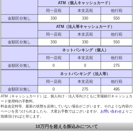
ATM（個人キャッシュカード）
同一店宛
本支店宛
他行宛
金額区分無し
330
330
550
ATM（法人等キャッシュカード）
同一店宛
本支店宛
他行宛
金額区分無し
330
330
550
ネットバンキング（個人）
同一店宛
本支店宛
他行宛
金額区分無し
0
0
275
ネットバンキング（法人等）
同一店宛
本支店宛
他行宛
金額区分無し
0
275
495
ATM（キャッシュカード）は、個人向け・法人等向けともに常陽銀行キャッシュカ
ード使用時の手数料。
料金改定時等、最新の状態を反映していない場合がございます。そのような内容の
ページを見つけられましたら、大変お手数ではございますが、
お問い合わせ
よりご
指摘頂ければと存じます。
10万円を超える振込みについて