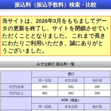
振込料（振込手数料）検索・比較
当サイトは、2026年3月をもちましてデー
タの更新を終了し、サイトを閉鎖させてい
ただくこととなりました。 これまで長き
にわたりご利用いただき、誠にありがと
うございました。
みずほ銀行 振込料一覧
窓口
同一店宛
本支店宛
他行宛
3万円未満
880
880
990
3万円以上
880
880
990
ATM（現金）
同一店宛
本支店宛
他行宛