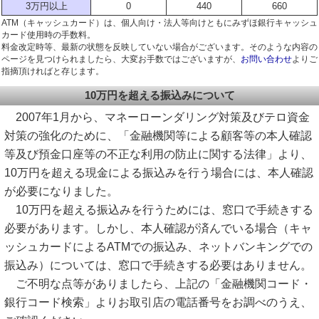
3万円以上
0
440
660
ATM（キャッシュカード）は、個人向け・法人等向けともにみずほ銀行キャッシュ
カード使用時の手数料。
料金改定時等、最新の状態を反映していない場合がございます。そのような内容の
ページを見つけられましたら、大変お手数ではございますが、
お問い合わせ
よりご
指摘頂ければと存じます。
10万円を超える振込みについて
2007年1月から、マネーローンダリング対策及びテロ資金
対策の強化のために、「金融機関等による顧客等の本人確認
等及び預金口座等の不正な利用の防止に関する法律」より、
10万円を超える現金による振込みを行う場合には、本人確認
が必要になりました。
10万円を超える振込みを行うためには、窓口で手続きする
必要があります。しかし、本人確認が済んでいる場合（キャ
ッシュカードによるATMでの振込み、ネットバンキングでの
振込み）については、窓口で手続きする必要はありません。
ご不明な点等がありましたら、上記の「金融機関コード・
銀行コード検索」よりお取引店の電話番号をお調べのうえ、